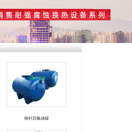
钢衬四氟储罐