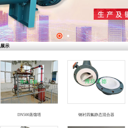
品展示
DN500蒸馏塔
钢衬四氟静态混合器