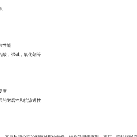
积
本
蚀性能
合酸，强碱，氧化剂等
硬度
强的耐磨性和抗渗透性