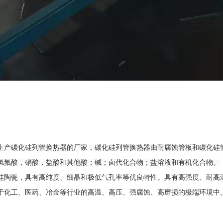
生产碳化硅列管换热器的厂家，碳化硅列管换热器由耐腐蚀管板和碳化硅
氢氟酸，硝酸，盐酸和其他酸；碱；卤代化合物；盐溶液和有机化合物。
硅陶瓷，具有高纯度、细晶和极低气孔率等优良特性。具有高强度、耐高
于化工、医药、冶金等行业的高温、高压、强腐蚀、高磨损的极端环境中